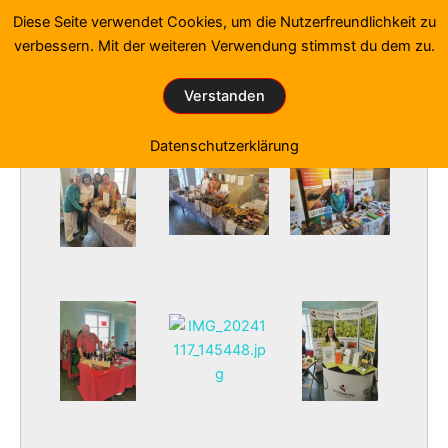
Zum
Diese Seite verwendet Cookies, um die Nutzerfreundlichkeit zu
Inhalt
verbessern. Mit der weiteren Verwendung stimmst du dem zu.
springen
Fotos von den Gesundheitstagen
Verstanden
Start
»
Fotogalerie
»
Fotogalerie 2024-1
Datenschutzerklärung