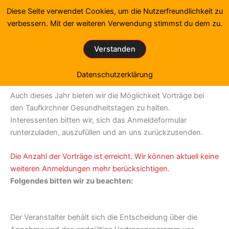
Zum
Diese Seite verwendet Cookies, um die Nutzerfreundlichkeit zu
Inhalt
verbessern. Mit der weiteren Verwendung stimmst du dem zu.
springen
Verstanden
Vorträge bei den Taufkirchner Gesundheitstagen
Hier finden Sie hier die Anmeldeformulare für Referenten
Datenschutzerklärung
Auch dieses Jahr bieten wir die Möglichkeit Vorträge bei
den Taufkirchner Gesundheitstagen zu halten.
Interessenten bitten wir, sich das Anmeldeformular
runterzuladen, auszufüllen und an uns zurückzusenden.
Die Anzahl der Vorträge ist erreicht. Wir können aktuell keine
weiteren Anmeldungen mehr berücksichtigen.
Folgendes bitten wir zu beachten:
Der Veranstalter behält sich die Entscheidung über die