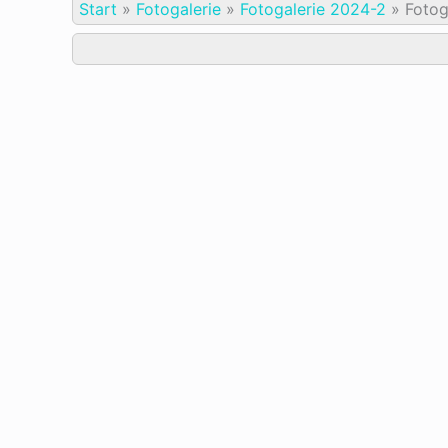
Start
»
Fotogalerie
»
Fotogalerie 2024-2
»
Fotog