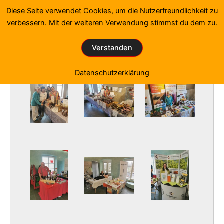
Zum
Diese Seite verwendet Cookies, um die Nutzerfreundlichkeit zu
Inhalt
verbessern. Mit der weiteren Verwendung stimmst du dem zu.
springen
Fotos von den Gesundheitstagen
Verstanden
Start
»
Fotogalerie
»
Fotogalerie 2024-1
Datenschutzerklärung