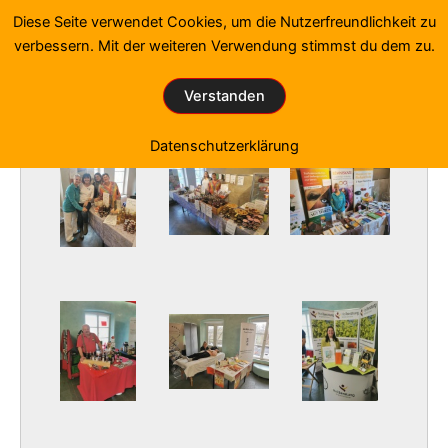
Zum
Diese Seite verwendet Cookies, um die Nutzerfreundlichkeit zu
Inhalt
verbessern. Mit der weiteren Verwendung stimmst du dem zu.
springen
Fotos von den Gesundheitstagen
Verstanden
Start
»
Fotogalerie
»
Fotogalerie 2024-1
Datenschutzerklärung