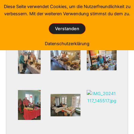
Zum
Diese Seite verwendet Cookies, um die Nutzerfreundlichkeit zu
Inhalt
verbessern. Mit der weiteren Verwendung stimmst du dem zu.
springen
Fotos von den Gesundheitstagen
Verstanden
Start
»
Fotogalerie
»
Fotogalerie 2024-1
Datenschutzerklärung