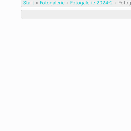
Start
»
Fotogalerie
»
Fotogalerie 2024-2
»
Fotog