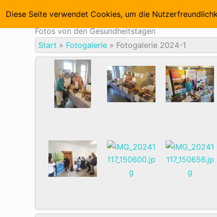
Zum
Startseite
Diese Seite verwendet Cookies, um die Nutzerfreundlich
Inhalt
springen
Fotos von den Gesundheitstagen
Start
»
Fotogalerie
»
Fotogalerie 2024-1