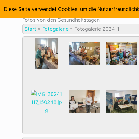
Zum
Startseite
Diese Seite verwendet Cookies, um die Nutzerfreundlich
Inhalt
springen
Fotos von den Gesundheitstagen
Start
»
Fotogalerie
»
Fotogalerie 2024-1