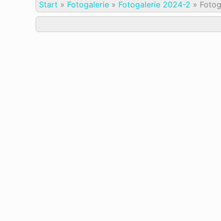
Start
»
Fotogalerie
»
Fotogalerie 2024-2
»
Fotog